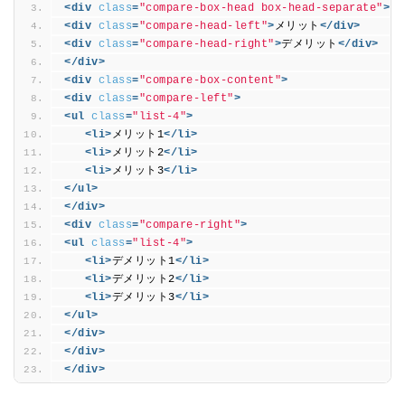
<div
class
=
"compare-box-head box-head-separate"
>
<div
class
=
"compare-head-left"
>
メリット
</div>
<div
class
=
"compare-head-right"
>
デメリット
</div>
</div>
<div
class
=
"compare-box-content"
>
<div
class
=
"compare-left"
>
<ul
class
=
"list-4"
>
<li
>
メリット1
</li>
<li
>
メリット2
</li>
<li
>
メリット3
</li>
</ul>
</div>
<div
class
=
"compare-right"
>
<ul
class
=
"list-4"
>
<li
>
デメリット1
</li>
<li
>
デメリット2
</li>
<li
>
デメリット3
</li>
</ul>
</div>
</div>
</div>