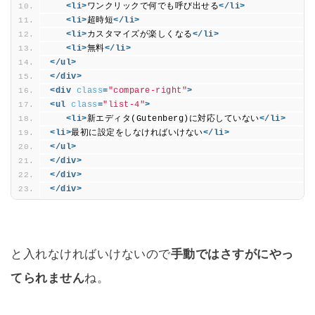
<li
>
ワンクリックで何でも呼び出せる
</li>
<li
>
超時短
</li>
<li
>
カスタマイズが楽しくなる
</li>
<li
>
無料
</li>
</ul>
</div>
<div
class
=
"compare-right"
>
<ul
class
=
"list-4"
>
<li
>
新エディタ(Gutenberg)に対応していない
</li>
<li
>
最初に設定をしなければいけない
</li>
</ul>
</div>
</div>
</div>
と入れなければいけないので
手動ではさすがにやっ
てられません
ね。