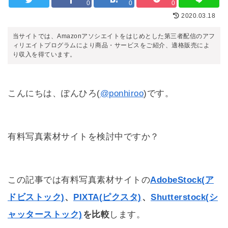
0
0
0
2020.03.18
当サイトでは、Amazonアソシエイトをはじめとした第三者配信のアフ
ィリエイトプログラムにより商品・サービスをご紹介、適格販売によ
り収入を得ています。
こんにちは、ぽんひろ(
@ponhiroo
)です。
有料写真素材サイトを検討中ですか？
この記事では有料写真素材サイトの
AdobeStock(ア
ドビストック)
、
PIXTA(ピクスタ)
、
Shutterstock(シ
ャッターストック)
を比較
します。