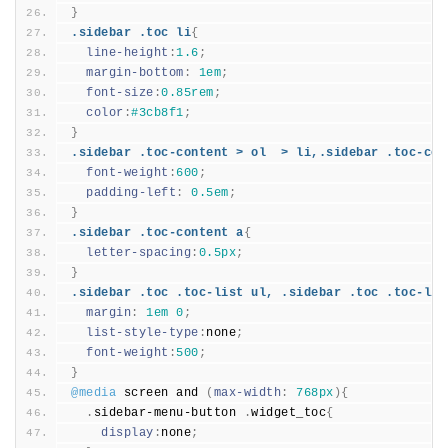
}
.sidebar .toc li
{
line-height
:
1.
6
;
margin-bottom
:
1em
;
font-size
:
0.
85rem
;
color
:
#3cb8f1
;
}
.sidebar .toc-content > ol  > li,.sidebar .toc-con
font-weight
:
600
;
padding-left
:
0.
5em
;
}
.sidebar .toc-content a
{
letter-spacing
:
0.
5px
;
}
.sidebar .toc .toc-list ul, .sidebar .toc .toc-lis
margin
:
1em
0
;
list-style-type
:
none
;
font-weight
:
500
;
}
@media
 screen and 
(
max-width
:
768px
)
{
.
sidebar-menu-button 
.
widget_toc
{
display
:
none
;