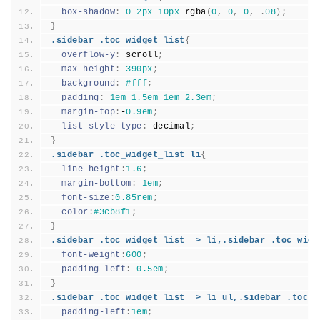
box-shadow
:
0 
2px
10px
 rgba
(
0
,
0
,
0
,
.
08
)
;
}
.sidebar .toc_widget_list
{
overflow-y
:
 scroll
;
max-height
:
390px
;
background
:
#fff
;
padding
:
1em
1.
5em
1em
2.
3em
;
margin-top
:
-
0.
9em
;
list-style-type
:
 decimal
;
}
.sidebar .toc_widget_list li
{
line-height
:
1.
6
;
margin-bottom
:
1em
;
font-size
:
0.
85rem
;
color
:
#3cb8f1
;
}
.sidebar .toc_widget_list  > li,.sidebar .toc_widg
font-weight
:
600
;
padding-left
:
0.
5em
;
}
.sidebar .toc_widget_list  > li ul,.sidebar .toc_w
padding-left
:
1em
;