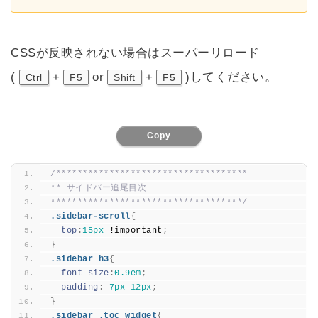
CSSが反映されない場合はスーパーリロード
(
+
or
+
)してください。
Ctrl
F5
Shift
F5
Copy
/************************************
** サイドバー追尾目次
************************************/
.sidebar-scroll
{
top
:
15px
 !important
;
}
.sidebar h3
{
font-size
:
0.
9em
;
padding
:
7px
12px
;
}
.sidebar .toc_widget
{