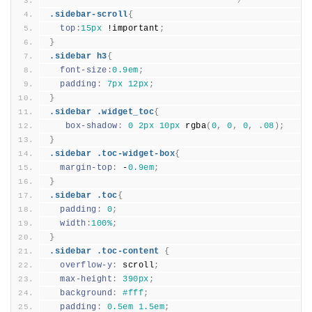
************************************/
.sidebar-scroll
{
top
:
15px
 !important
;
}
.sidebar h3
{
font-size
:
0.
9em
;
padding
:
7px
12px
;
}
.sidebar .widget_toc
{
box-shadow
:
0 
2px
10px
 rgba
(
0
,
0
,
0
,
.
08
)
;
}
.sidebar .toc-widget-box
{
margin-top
:
 -
0.
9em
;
}
.sidebar .toc
{
padding
:
0
;
width
:
100%
;
}
.sidebar .toc-content 
{
overflow-y
:
 scroll
;
max-height
:
390px
;
background
:
#fff
;
padding
:
0.
5em
1.
5em
;