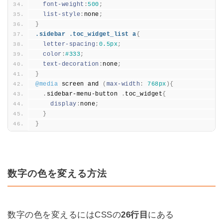
font-weight
:
500
;
list-style
:
none
;
}
.sidebar .toc_widget_list a
{
letter-spacing
:
0.
5px
;
color
:
#333
;
text-decoration
:
none
;
}
@media
 screen and 
(
max-width
:
768px
)
{
.
sidebar-menu-button 
.
toc_widget
{
display
:
none
;
}
}
数字の色を変える方法
数字の色を変えるにはCSSの
26行目
にある